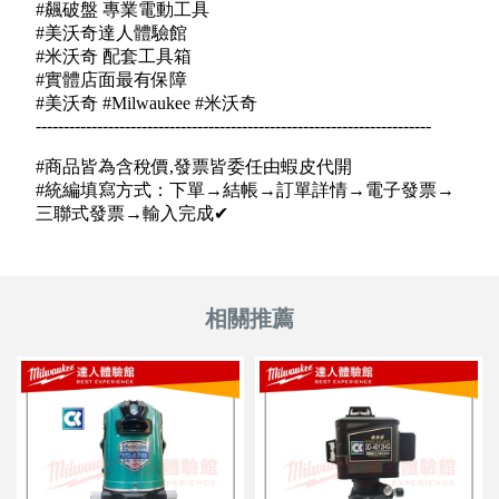
#飆破盤 專業電動工具
#美沃奇達人體驗館
#米沃奇 配套工具箱
#實體店面最有保障
#美沃奇 #Milwaukee #米沃奇
-----------------------------------------------------------------------
#商品皆為含稅價,發票皆委任由蝦皮代開
#統編填寫方式：下單→結帳→訂單詳情→電子發票→
三聯式發票→輸入完成✔