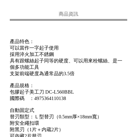
商品資訊
產品特色：
可以當作一字起子使用
採用淬火加工不銹鋼
具有跟螺絲起子同等的硬度、可以用來栓螺絲、是一
個多功能工具
支架前端硬度為通常品的3.5倍
產品規格：
包膠起子美工刀 DC-L560BBL
國際碼 ：4975364110138
自動固定式
替刃類型：Ｌ型替刃（0.5mm厚×18mm寬）
附安全繩扣環
附黑刃（1片＋内蔵2片）
可內藏2片替刃