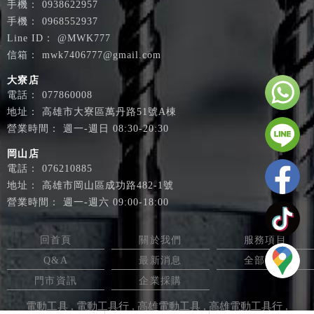
0938622957
0968552937
@MWK777
mwk7406777@gmail.com
大寮店
077860008
高雄市大寮區萬丹路51號A棟
週一-週日 08:30-20:30
岡山店
076210885
高雄市岡山區成功路482-1號
週一-週六 09:00-18:00
回首頁
關於我們
服務項目
Q&A
最新消息
全部商品
門市資訊
企業採購
電動工具
電動工具行
高雄電動工具
高雄電動工具行