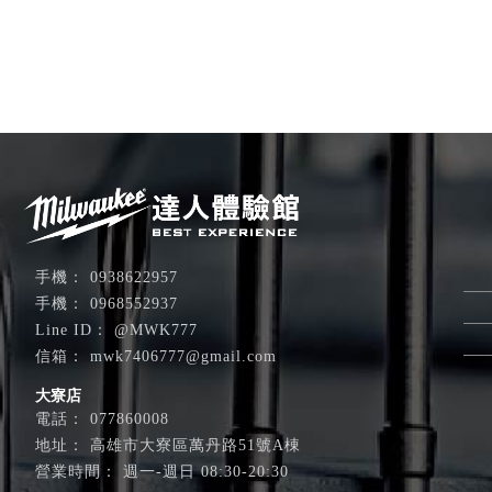
0938622957
0968552937
@MWK777
mwk7406777@gmail.com
大寮店
077860008
高雄市大寮區萬丹路51號A棟
週一-週日 08:30-20:30