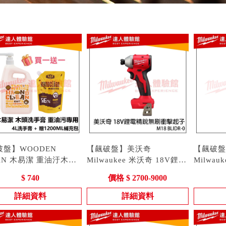
破盤】WOODEN
【飆破盤】美沃奇
【飆破盤
AN 木易潔 重油汙木頭
Milwaukee 米沃奇 18V鋰電
Milwau
 4L 黃油 黑油 機油
精銳無刷衝擊起子 M18
型號 : M18 BLIDR-0
刷棘輪扳手3
型號 : M1
$ 740
價格 $ 2700-9000
BLIDR-0 M18BLIDR
0 M12 F
詳細資料
詳細資料