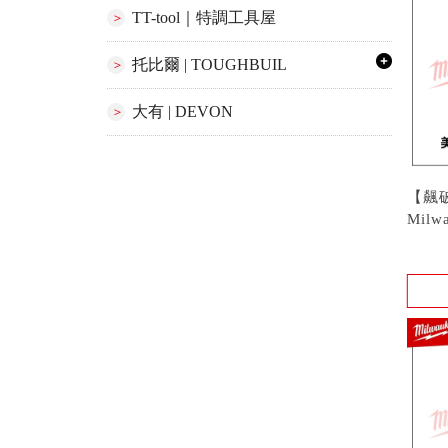
TT-tool｜特調工具屋
托比爾 | TOUGHBUIL
大有 | DEVON
【飆
Milw
842
型號 :
XL 