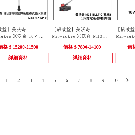
破盤】美沃奇
【飆破盤】美沃奇
【飆破盤
aukee 米沃奇 18V 鋰
Milwaukee 米沃奇 M18
Milwau
銳無碳刷棒式抽水泵浦
 M18 BLSWP-0
BLLT-0(單機)18V鋰電無碳
型號 : M18 BLLT-0
BBPFP
型號 : M1
價格 $ 15200-21500
價格 $ 7800-14100
價格 
BLSWP-0
刷割草機 M18BLLT 割草機
新款 噴
M18 BBPF
箱
BBPFP2
詳細資料
詳細資料
1
2
3
4
5
6
7
8
9
10