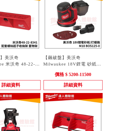
】美沃奇
【飆破盤】美沃奇
kee 米沃奇 48-22-
Milwaukee 18V鋰電 砂紙機
螺絲起子 收納架 置物
-22-8341
打蠟機 M18 BOS125 可調速
型號 : M18 BOS125-0
價格 $ 5200-11500
 8341
拋光機 研磨機
詳細資料
詳細資料