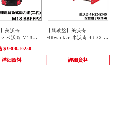
】美沃奇
【飆破盤】美沃奇
kee 米沃奇 M18
Milwaukee 米沃奇 48-22-
2 背負式動力組 二代
8 BBPFP2-0 |
8340 配套鉗子收納架 置物
型號 : 48-22-8340
$ 9300-10250
霧機動力組 水箱 藥
P2-CST | M18
架 整理架
-WST
詳細資料
詳細資料