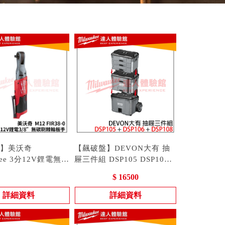
】美沃奇
【飆破盤】DEVON大有 抽
kee 3分12V鋰電無碳
屜三件組 DSP105 DSP106
/8" M12FIR38-
2 FIR38
DSP108 單抽 雙抽 三抽 收
型號 : DSP105 | DSP106 |
$ 16500
IR38
納 工程 推車
DSP108 | DSP302
詳細資料
詳細資料