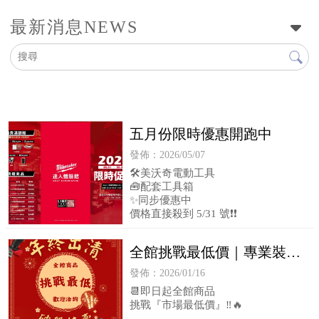
最新消息
NEWS
五月份限時優惠開跑中
發佈：2026/05/07
🛠️美沃奇電動工具
🧰配套工具箱
✨同步優惠中
價格直接殺到 5/31 號❗❗
全館挑戰最低價｜專業裝備
一次到位
發佈：2026/01/16
📆即日起全館商品
挑戰『市場最低價』‼️🔥