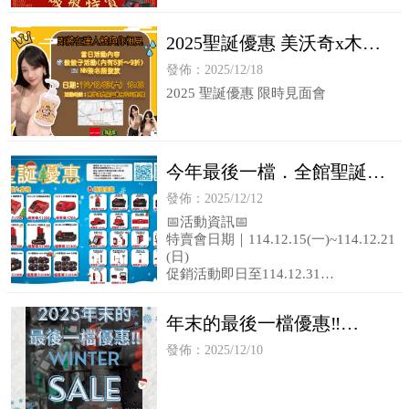
2025聖誕優惠 美沃奇x木易
潔 這次錯過等明年！
發佈：2025/12/18
2025 聖誕優惠 限時見面會
今年最後一檔．全館聖誕限
時活動開跑中
發佈：2025/12/12
📅活動資訊📅
特賣會日期｜114.12.15(一)~114.12.21
(日)
促銷活動即日至114.12.31
單筆消費「🈵$8888」即可抽獎乙次
(可單筆累
年末的最後一檔優惠‼️
coming soon...
發佈：2025/12/10