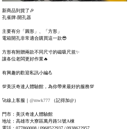
新商品到貨了🎉
孔雀牌-開孔器
主要有分「圓形」、「方形」
電箱開孔非常適合購買這一款😎
方形有附贈兩款不同尺寸的磁吸尺規✨
讓各位老闆更好作業🔥
有興趣的歡迎私訊小編💪
💯美沃奇達人體驗館，為你帶來最好的服務💯
🚀線上客服｜
@mwk777
（記得加@）
門市：美沃奇達人體驗館
地址：高雄市大寮區萬丹路51號A棟
電話：077860008 / 0968522937 / 0938622957